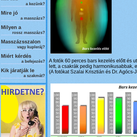
a kezünk?
Mire jó
a masszázs?
Milyen a
rossz masszázs
?
Masszázsszalon
vagy kupleráj?
Miért kérdés
A fotók 60 perces bars kezelés előtt és u
a befejezés?
lett, a csakrák pedig harmonikusabbak, e
Kik járatják le
(A fotókat Szalai Krisztián és Dr. Agócs-
a szakmát?