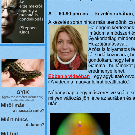
A
60-90 perces
kezelés ruhában,
A kezelés során nincs más teendőnk, cs
Ha engem kérdeznek, 
Imádom a módszert és 
Gyakorlatilag minden
Hozzájárulásával.
Azóta is folyamatos f
rácsodálkozni arra, h
gondoltam, hogy leh
Gamma - hullámokat g
eredménye lehet.
Ebben a videóban
egy agykutató orvos
( A videón a magyar felirat beállítható.)
GYIK
Néhány napja egy műszeres vizsgálat so
(gyakran ismételt kérdések)
milyen változás jön létre az aurában és
*******************
után.
Mitől más
a masszázsinfó?
Miért nincs
itt fórum?
Mit tud