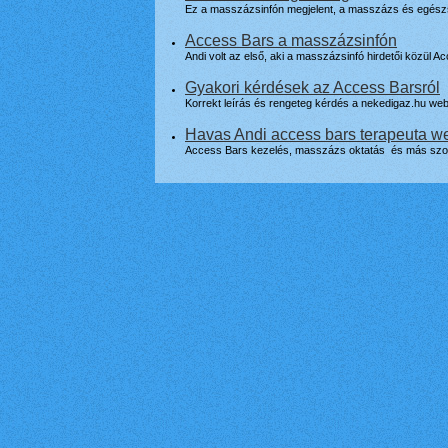
Ez a masszázsinfón megjelent, a masszázs és egészség
Access Bars a masszázsinfón
Andi volt az első, aki a masszázsinfó hirdetői közül A
Gyakori kérdések az Access Barsról
Korrekt leírás és rengeteg kérdés a nekedigaz.hu we
Havas Andi access bars terapeuta w
Access Bars kezelés, masszázs oktatás és más szol