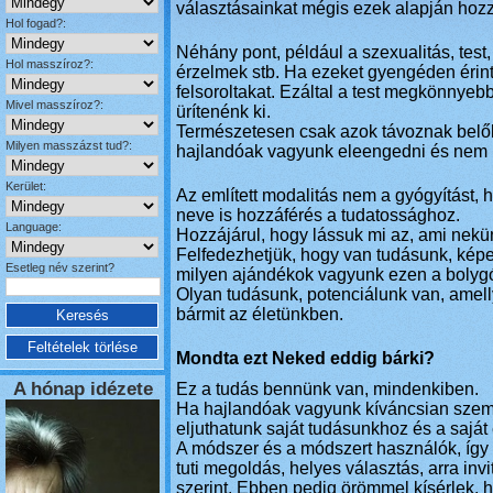
választásainkat mégis ezek alapján hoz
Hol fogad?:
Néhány pont, például a szexualitás, test,
Hol masszíroz?:
érzelmek stb. Ha ezeket gyengéden érintj
felsoroltakat. Ezáltal a test megkönnyeb
Mivel masszíroz?:
ürítenénk ki.
Természetesen csak azok távoznak belő
Milyen masszázst tud?:
hajlandóak vagyunk eleengedni és nem 
Kerület:
Az említett modalitás nem a gyógyítást,
neve is hozzáférés a tudatossághoz.
Language:
Hozzájárul, hogy lássuk mi az, ami nekü
Felfedezhetjük, hogy van tudásunk, képe
Esetleg név szerint?
milyen ajándékok vagyunk ezen a bolyg
Olyan tudásunk, potenciálunk van, amel
bármit az életünkben.
Mondta ezt Neked eddig bárki?
A hónap idézete
Ez a tudás bennünk van, mindenkiben.
Ha hajlandóak vagyunk kíváncsian szeml
eljuthatunk saját tudásunkhoz és a sajá
A módszer és a módszert használók, így
tuti megoldás, helyes választás, arra inv
szerint. Ebben pedig örömmel kísérlek, 