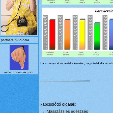
partnereink oldala
Ha szívesen kipróbálnád a kezelést, vagy érdekel a téma 
masszázs másképpen
*************************************************
kapcsolódó oldalak:
Masszázs és egészség