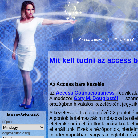
Masszázsinfó
Mi van itt?
|
|
Mit kell tudni az access 
Az Access bars kezelés
az
Access Counsciousness
egyik al
A módszer
Gary M. Douglastól
szárm
országban hivatalos kezelésként jegyzik
A kezelés alatt, a fejen lévő 32 pontot 
Masszőrkereső
A pontok tartalmazzák mindazokat a ötlet
Időpont:
életeink során eltároltunk, másoknak elh
ellenálltunk. Ezek a nézőpontok, hiedel
Megközelíthetőség:
mindennapokban, vagyis a legtöbb nézőp