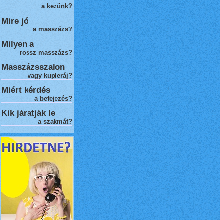
a kezünk?
Mire jó
a masszázs?
Milyen a
rossz masszázs
?
Masszázsszalon
vagy kupleráj?
Miért kérdés
a befejezés?
Kik járatják le
a szakmát?