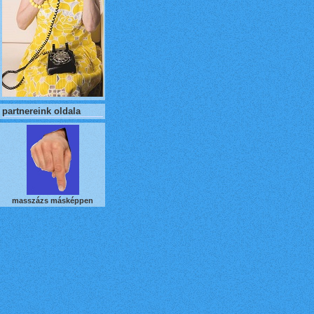
partnereink oldala
masszázs másképpen