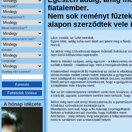
fiatalember.
Hol fogad?:
Nem sok reményt fűztek
Hol masszíroz?:
alapon szerződtek vele 
Mivel masszíroz?:
Láss csodát, az üzlet beindult.
Milyen masszázst tud?:
Egyre több, addig soha nem látott arc jelent meg a fiúnál,
hozzá.
Kerület:
Az akkor még szövetkezeti alapon működő fodrászat ve
nem kerül kéthavonta napirendre.
Language:
Ment is minden szépen, amíg egyszer - a kilencvenes 
szólalt a fiatalúr - ráadásul úgy, mint a mozgássérültek p
A balesetben megsérült fiú mankóval az utcán is elboldo
Esetleg név szerint?
támaszkodás mellett simán tudott. Kitanulta a gyógymassz
mert odafigyelt és reagált a testük-lelkük összes rezdülé
Ebből persze egyenesen következett, hogy a gyógyító h
szolgáltatás más irányba ment.
Bár az én véleményemre remélem senki nem kíváncsi, szerint
a kártyáit, ugyanis szerintem senkire nem tartozik, hog
Akkor még nem volt ennyi tévécsatorna és a gumiműsort 
A hónap idézete
A fodrász szövetkezet munkatársai is.
Mondanom sem kell, hogy a fiú másnap csomagolhatott.
Nekem a fodrászom azt mondta, hogy külföldre ment.
Ami biztos - még néhány évig oda jártam a tollazatomma
most is szolárium van a masszpad helyén.