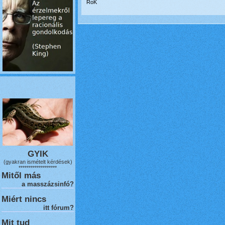
RoK
GYIK
(gyakran ismételt kérdések)
*******************
Mitől más
a masszázsinfó?
Miért nincs
itt fórum?
Mit tud