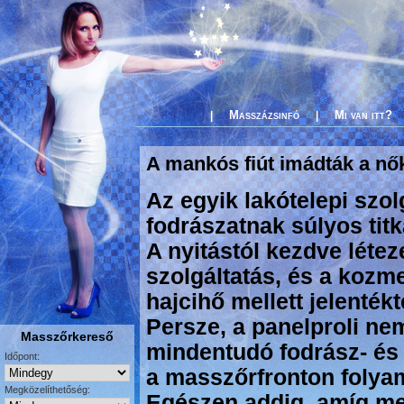
Masszázsinfó
Mi van itt?
|
|
A mankós fiút imádták a nő
Az egyik lakótelepi szo
fodrászatnak súlyos titk
A nyitástól kezdve léte
szolgáltatás, és a kozm
hajcihő mellett jelentékt
Persze, a panelproli ne
Masszőrkereső
mindentudó fodrász- és
Időpont:
a masszőrfronton folyam
Megközelíthetőség:
Egészen addig, amíg me