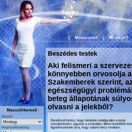
Masszázsinfó
Mi van itt?
|
|
Beszédes testek
Aki felismeri a szervezet
könnyebben orvosolja a
Szakemberek szerint, az
egészségügyi problémák
beteg állapotának súly
olvasni a jelekből?
Masszőrkereső
Időpont:
Rendkívül fontos, hogy mindenki odafigyeljen a teste
vészjelzéseire, ugyanis a szokatlan, illetve ismétlődő tün
Megközelíthetőség:
figyelmeztetnek arra, hogy valami nincs rendben.