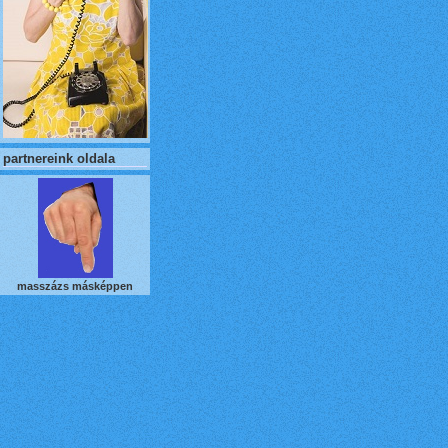
partnereink oldala
masszázs másképpen