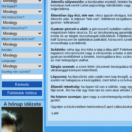
Jelentős súlyvesztés:
a tisztázatlan eredetű, hirtelen f
komolyan kell venni! Lehet pajzsmirigy túlműködés vagy
Hol fogad?:
májprobléma.
Állandóan úgy érzi, tele van
: nincs igazán étvágya, k
Hol masszíroz?:
étkezés után is teljesen "tele van", feltétlenül vizsgáltas
gyomor- béltraktust!
Mivel masszíroz?:
Gyakran görcsöl a vádli:
:a görcsszerű nyilallást valós
magnézium hiány okozza. Ez az ásványianyag garantálj
izmok és az idegek összehangolt működését. Feltétlenül 
Milyen masszázst tud?:
kell! Szerezzen be tablettákat patikából, kúraszerű szed
orvosolhatja a problémát.
Szédülés:
néha úgy érzi kifut a talaj a lába alól? Felteh
Kerület:
ingadozó vércukorszint vagy a vérnyomás a ludas a dol
gyakran ismétlődnek a tünetek, kivizsgálásra lesz szüks
az már betegségre utalhat.
Language:
Sárgás szemek:
a szem fehér részeinek besárgulása töb
ultrahanggal könnyen kideríthető.
Esetleg név szerint?
Légszomj:
ha lépcsőzés után valaki nem kap levegőt, 
esetén ne halogassa a kivizsgálást, mert lehet a szívével
Állandó rekedtség:
ha éppen túl van a náthán, vagy egy
fájó torok. Ám ha már egy hete tart és nem akar elmúlni, k
Ha folyton szomjas:
igen nagy a cukorbetegség esélye, 
gyötör.
A hónap idézete
Ügyeljen a közérzetében bekövetkező apró változásokta 
-LaM-