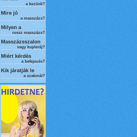
a kezünk?
Mire jó
a masszázs?
Milyen a
rossz masszázs
?
Masszázsszalon
vagy kupleráj?
Miért kérdés
a befejezés?
Kik járatják le
a szakmát?