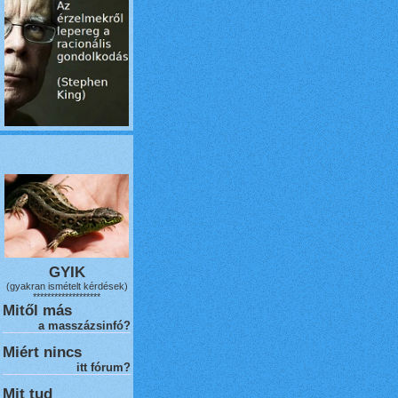
GYIK
(gyakran ismételt kérdések)
*******************
Mitől más
a masszázsinfó?
Miért nincs
itt fórum?
Mit tud