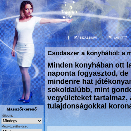
Masszázsinfó
Mi van itt?
|
|
Csodaszer a konyhából: a 
Minden konyhában ott lap
naponta fogyasztod, de 
mindenre hat jótékonyan
sokoldalúbb, mint gondo
vegyületeket tartalmaz,
tulajdonságokkal koron
Masszőrkereső
Időpont:
Megközelíthetőség: