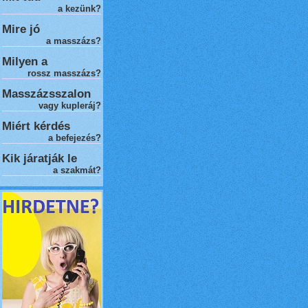
a kezünk?
Mire jó
a masszázs?
Milyen a
rossz masszázs
?
Masszázsszalon
vagy kupleráj?
Miért kérdés
a befejezés?
Kik járatják le
a szakmát?