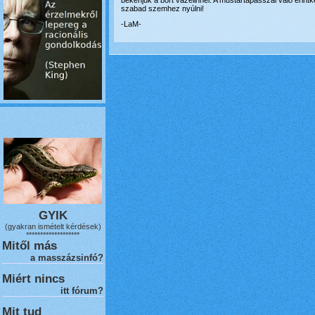
bekenjük a bőrt vazelinnel. A mustártapasszal való éri
szabad szemhez nyúlni!
-LaM-
GYIK
(gyakran ismételt kérdések)
*******************
Mitől más
a masszázsinfó?
Miért nincs
itt fórum?
Mit tud