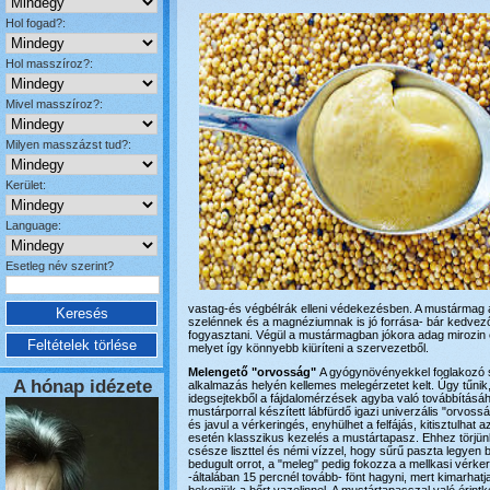
Hol fogad?:
Hol masszíroz?:
Mivel masszíroz?:
Milyen masszázst tud?:
Kerület:
Language:
Esetleg név szerint?
vastag-és végbélrák elleni védekezésben. A mustármag 
szelénnek és a magnéziumnak is jó forrása- bár kedvez
fogyasztani. Végül a mustármagban jókora adag mirozin és
melyet így könnyebb kiüríteni a szervezetből.
Melengető "orvosság"
A gyógynövényekkel foglakozó s
A hónap idézete
alkalmazás helyén kellemes melegérzetet kelt. Úgy tűnik
idegsejtekből a fájdalomérzések agyba való továbbításáh
mustárporral készített lábfürdő igazi univerzális "orvoss
és javul a vérkeringés, enyhülhet a felfájás, kitisztulhat 
esetén klasszikus kezelés a mustártapasz. Ehhez törjü
csésze liszttel és némi vízzel, hogy sűrű paszta legyen bel
bedugult orrot, a "meleg" pedig fokozza a mellkasi vérke
-általában 15 percnél tovább- fönt hagyni, mert kimarhatja