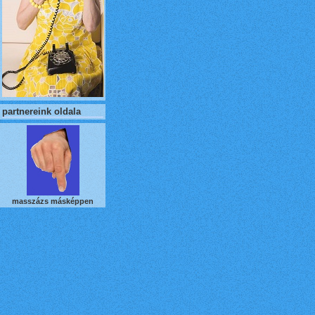
partnereink oldala
masszázs másképpen