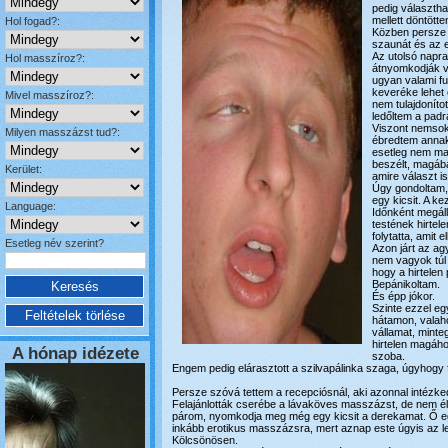
pedig választh
mellett döntötte
Hol fogad?:
Közben persze m
szaunát és az 
Az utolsó napr
Hol masszíroz?:
átnyomkodják v
ugyan valami fu
keveréke lehet e
Mivel masszíroz?:
nem tulajdonít
ledőltem a padr
Viszont nemsoká
Milyen masszázst tud?:
ébredtem annak,
esetleg nem ma
beszélt, magába
Kerület:
amire választ i
Úgy gondoltam,
egy kicsit. A k
Language:
Időnként megáll
testének hirtel
folytatta, amit e
Esetleg név szerint?
Azon járt az ag
nem vagyok túl 
hogy a hirtelen
Bepánikoltam.
És épp jókor.
Szinte ezzel eg
hátamon, valah
vállamat, minte
hirtelen magáho
A hónap idézete
szoba.
Engem pedig elárasztott a szilvapálinka szaga, úgyho
Persze szóvá tettem a recepciósnál, aki azonnal intézked
Felajánlották cserébe a lávaköves masszázst, de nem é
párom, nyomkodja meg még egy kicsit a derekamat. Ő eg
inkább erotikus masszázsra, mert aznap este úgyis az let
Kölcsönösen.