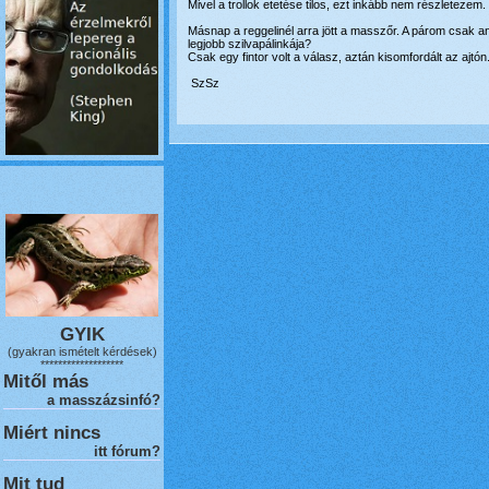
Mivel a trollok etetése tilos, ezt inkább nem részletezem.
Másnap a reggelinél arra jött a masszőr. A párom csak ann
legjobb szilvapálinkája?
Csak egy fintor volt a válasz, aztán kisomfordált az ajtón
SzSz
GYIK
(gyakran ismételt kérdések)
*******************
Mitől más
a masszázsinfó?
Miért nincs
itt fórum?
Mit tud