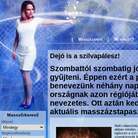
Masszázsinfó
Mi van itt?
|
|
Dejó is a szilvapálesz!
Szombattól szombatig jó
gyűjteni. Éppen ezért a
benevezünk néhány napr
országnak azon régiójáb
nevezetes. Ott aztán k
aktuális masszázstapasz
Masszőrkereső
Időpont:
Neki választot
abban minden, a
Megközelíthetőség:
egészen a vízi
szemkörnyék fia