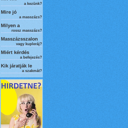
a kezünk?
Mire jó
a masszázs?
Milyen a
rossz masszázs
?
Masszázsszalon
vagy kupleráj?
Miért kérdés
a befejezés?
Kik járatják le
a szakmát?