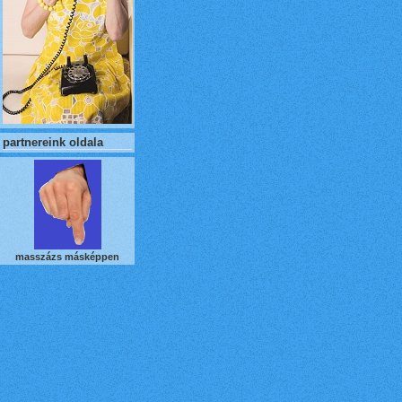
partnereink oldala
masszázs másképpen