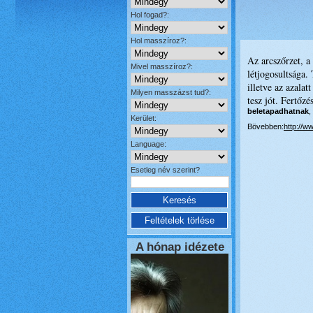
Hol fogad?:
Hol masszíroz?:
Az arcszőrzet, a
Mivel masszíroz?:
létjogosultsága.
illetve az azala
Milyen masszázst tud?:
tesz jót. Fertőzé
beletapadhatnak
,
Kerület:
Bövebben:
http://
Language:
Esetleg név szerint?
A hónap idézete