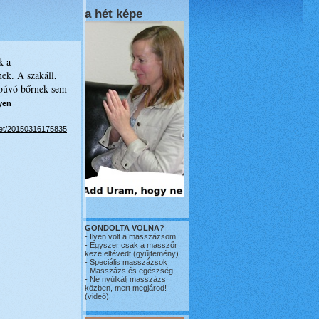
a hét képe
k a
nek. A szakáll,
egbúvó bőrnek sem
nyen
zet/20150316175835
GONDOLTA VOLNA?
-
Ilyen volt a masszázsom
-
Egyszer csak a masszőr
keze eltévedt
(gyűjtemény)
-
Speciális masszázsok
-
Masszázs és egészség
-
Ne nyúlkálj masszázs
közben, mert megjárod!
(videó)