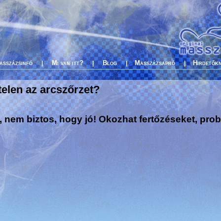
asszázsinfó
Mi van itt?
Blog
Masszázsapró
Hirdetők
|
|
|
|
elen az arcszőrzet?
, nem biztos, hogy jó! Okozhat fertőzéseket, pro