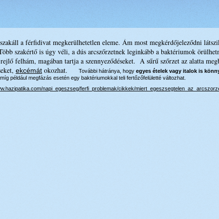
 szakáll a férfidivat megkerülhetetlen eleme. Ám most megkérdőjeleződni látszi
 Több szakértő is úgy véli, a dús arcszőrzetnek leginkább a baktériumok örülhet
tt rejlő felhám, magában tartja a szennyeződéseket. A sűrű szőrzet az alatta m
seket,
okozhat.
ekcémát
További hátránya, hogy
egyes ételek vagy italok is kön
 míg például megfázás esetén egy baktériumokkal teli fertőzőfelületté változhat.
www.hazipatika.com/napi_egeszseg/ferfi_problemak/cikkek/miert_egeszsegtelen_az_arcszor