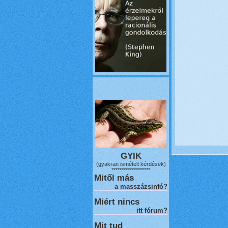
GYIK
(gyakran ismételt kérdések)
*******************
Mitől más
a masszázsinfó?
Miért nincs
itt fórum?
Mit tud