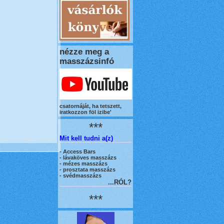
nézze meg a
masszázsinfó
csatornáját, ha tetszett,
iratkozzon föl izibe'
***
Mit kell tudni a(z)
-
Access Bars
- lávaköves masszázs
- mézes masszázs
- prosztata masszázs
- svédmasszázs
...RÓL?
***