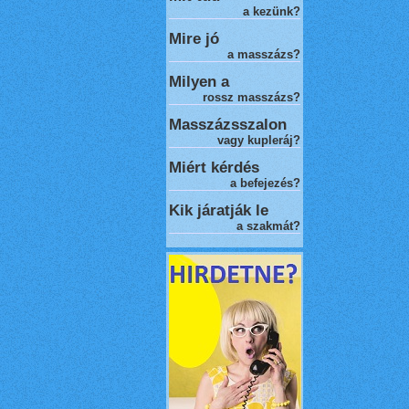
a kezünk?
Mire jó
a masszázs?
Milyen a
rossz masszázs
?
Masszázsszalon
vagy kupleráj?
Miért kérdés
a befejezés?
Kik járatják le
a szakmát?