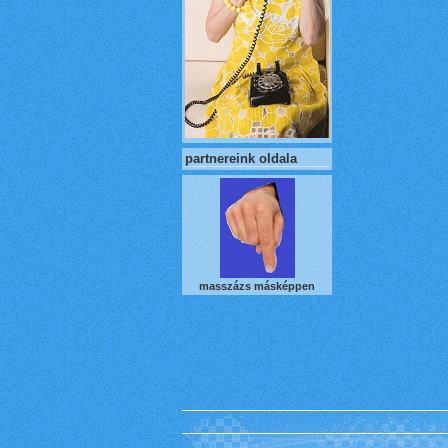
partnereink oldala
masszázs másképpen