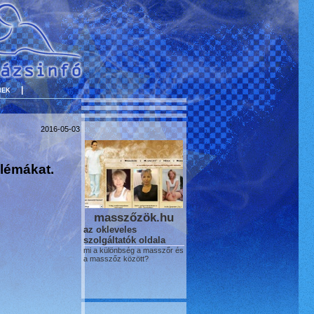
nek
|
2016-05-03
blémákat.
masszőzök.hu
az okleveles
szolgáltatók oldala
mi a különbség a masszőr és
a masszőz között?