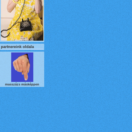
partnereink oldala
masszázs másképpen