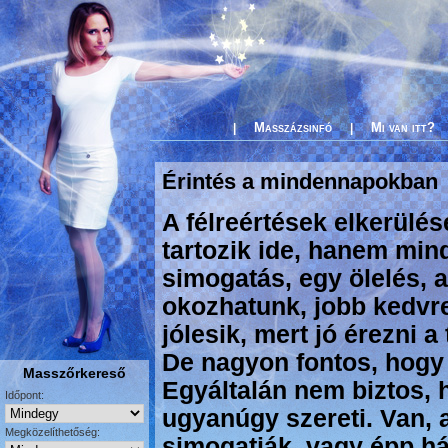
Masszázsinfó
Mi van itt?
|
|
Érintés a mindennapokban
A félreértések elkerülé
tartozik ide, hanem mi
simogatás, egy ölelés, 
okozhatunk, jobb kedvre
jólesik, mert jó érezni a
De nagyon fontos, hogy 
Masszőrkereső
Egyáltalán nem biztos,
Időpont:
ugyanúgy szereti. Van, a
Megközelíthetőség:
simogatják, vagy épp há