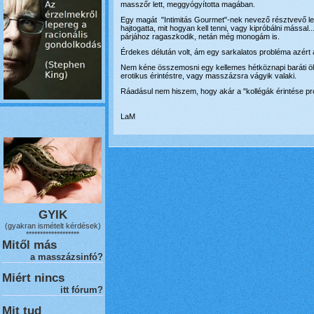
masszőr lett, meggyógyította magában.
Egy magát "Intimitás Gourmet"-nek nevező résztvevő leg
hajtogatta, mit hogyan kell tenni, vagy kipróbálni mással
párjához ragaszkodik, netán még monogám is.
Érdekes délután volt, ám egy sarkalatos probléma azért 
Nem kéne összemosni egy kellemes hétköznapi baráti öle
erotikus érintéstre, vagy masszázsra vágyik valaki.
Ráadásul nem hiszem, hogy akár a "kollégák érintése pro
LaM
GYIK
(gyakran ismételt kérdések)
*******************
Mitől más
a masszázsinfó?
Miért nincs
itt fórum?
Mit tud