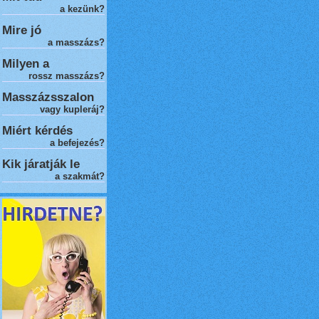
a kezünk?
Mire jó
a masszázs?
Milyen a
rossz masszázs
?
Masszázsszalon
vagy kupleráj?
Miért kérdés
a befejezés?
Kik járatják le
a szakmát?