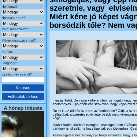
szeretnie, vagy elviseln
Hol fogad?:
Miért kéne jó képet vágn
Hol masszíroz?:
borsódzik tőle? Nem va
Mivel masszíroz?:
Milyen masszázst tud?:
Kerület:
Language:
Esetleg név szerint?
meg az illetőt. De vajon kell-e érinteni, simogatni vagy
szokványos. Épp ezért volt szokatlan, hogy vajon miért 
A hónap idézete
De mi is az érintés szerepe az életünkben? Oldja a szo
gátlásokat, a szeretet egyik legerősebb megnyilvánulása
vágy.
A közlekedés közbeni tolongást, esetleges nem kívánat
bárkinek is jól esik, ha hozzálapítják egy idegenhez. Cs
A beszélgetést kezdeményező hölgy elmondta, hogy a kór