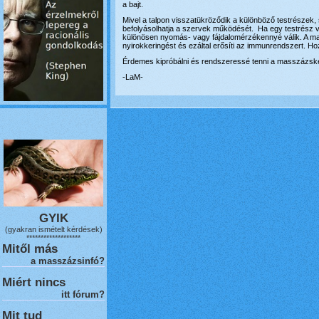
a bajt.
Mivel a talpon visszatükröződik a különböző testrészek
befolyásolhatja a szervek működését. Ha egy testrész v
különösen nyomás- vagy fájdalomérzékennyé válik. A mas
nyirokkeringést és ezáltal erősíti az immunrendszert. Ho
Érdemes kipróbálni és rendszeressé tenni a masszázsk
-LaM-
GYIK
(gyakran ismételt kérdések)
*******************
Mitől más
a masszázsinfó?
Miért nincs
itt fórum?
Mit tud