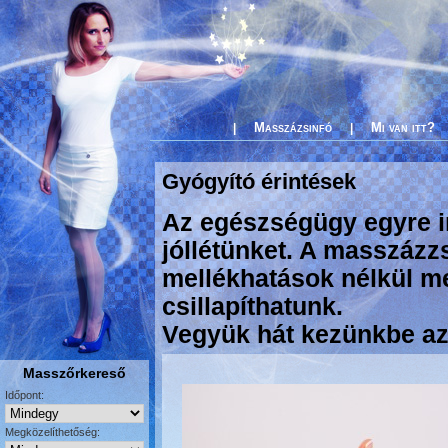
Masszázsinfó
Mi van itt?
|
|
Gyógyító érintések
Az egészségügy egyre i
jóllétünket. A masszázz
mellékhatások nélkül m
csillapíthatunk.
Vegyük hát kezünkbe az
Masszőrkereső
Időpont:
Megközelíthetőség: