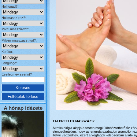
Hol fogad?:
Hol masszíroz?:
Mivel masszíroz?:
Milyen masszázst tud?:
Kerület:
Language:
Esetleg név szerint?
A hónap idézete
TALPREFLEX MASSZÁZS:
A reflexológia alapja a testen megkülönböztethető tíz
elengedhetetlen, hogy az energia szabadon áramoljon e
illetve végződnek, ezért a végtagok -elsősorban a láb- 