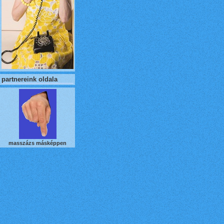
partnereink oldala
masszázs másképpen