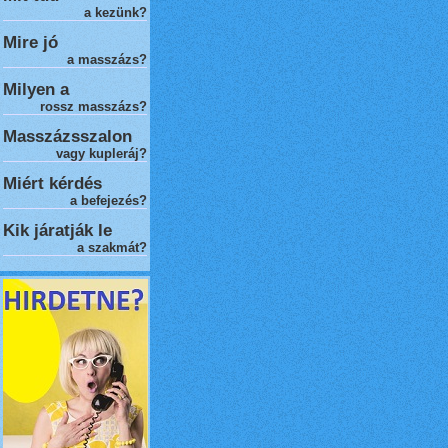
a kezünk?
Mire jó
a masszázs?
Milyen a
rossz masszázs
?
Masszázsszalon
vagy kupleráj?
Miért kérdés
a befejezés?
Kik járatják le
a szakmát?