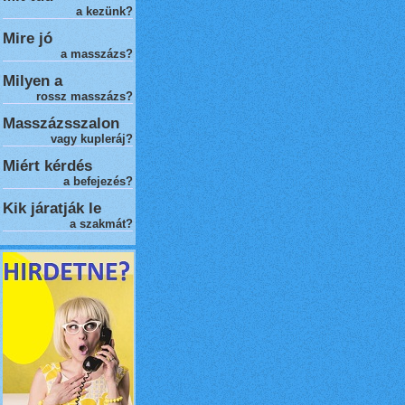
a kezünk?
Mire jó
a masszázs?
Milyen a
rossz masszázs
?
Masszázsszalon
vagy kupleráj?
Miért kérdés
a befejezés?
Kik járatják le
a szakmát?