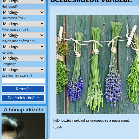
Hol fogad?:
Hol masszíroz?:
Mivel masszíroz?:
Milyen masszázst tud?:
Kerület:
Language:
Esetleg név szerint?
A hónap idézete
különböztetni például az oregánót és a majorannát.
-LaM-