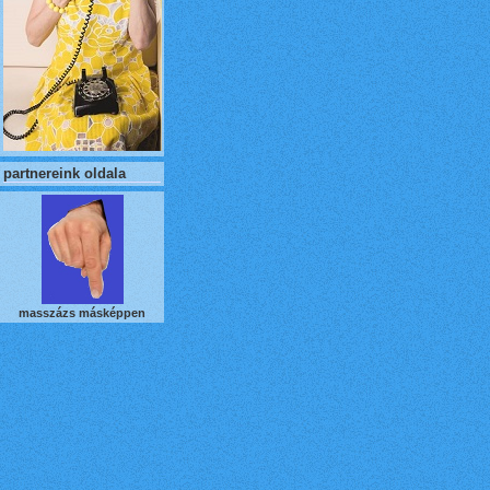
partnereink oldala
masszázs másképpen