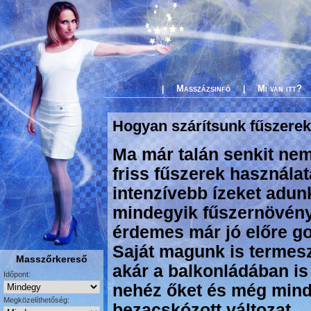
Masszázsinfó
Mi van itt?
|
|
Hogyan szárítsunk fűszerek
Ma már talán senkit nem
friss fűszerek használa
intenzívebb ízeket adun
mindegyik fűszernövény 
érdemes már jó előre go
Saját magunk is termes
Masszőrkereső
akár a balkonládában is
Időpont:
nehéz őket és még mindi
Megközelíthetőség:
bezacskózott változat.