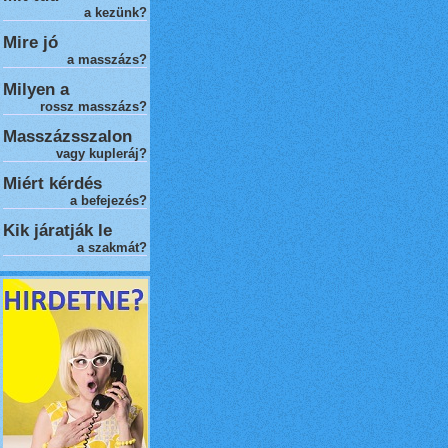
a kezünk?
Mire jó
a masszázs?
Milyen a
rossz masszázs
?
Masszázsszalon
vagy kupleráj?
Miért kérdés
a befejezés?
Kik járatják le
a szakmát?