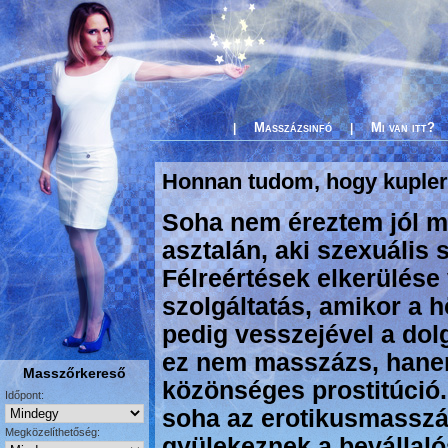
Masszázsinfó
Mi van itt?
|
|
Honnan tudom, hogy kupler
Soha nem éreztem jól 
asztalán, aki szexuális s
Félreértések elkerülése
szolgáltatás, amikor a hö
pedig vesszejével a dol
ez nem masszázs, hane
Masszőrkereső
közönséges prostitúció
Időpont:
soha az erotikusmasszáz
Megközelíthetőség:
gyülekeznek a bevállaló