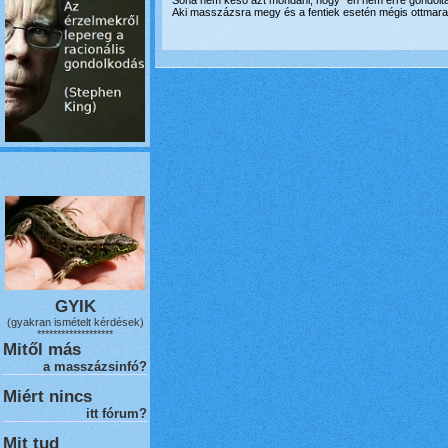
Soha nem késő azt mondani, hogy "én nem erre gondolta
Aki masszázsra megy és a fentiek esetén mégis ottmara
GYIK
(gyakran ismételt kérdések)
*******************
Mitől más
a masszázsinfó?
Miért nincs
itt fórum?
Mit tud