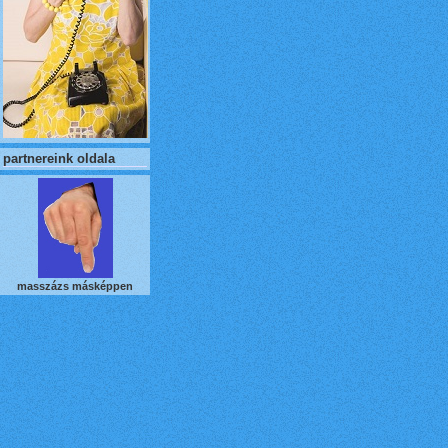
partnereink oldala
masszázs másképpen