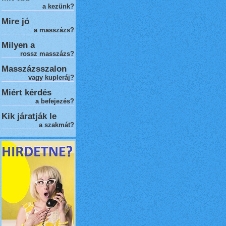
a kezünk?
Mire jó
a masszázs?
Milyen a
rossz masszázs
?
Masszázsszalon
vagy kupleráj?
Miért kérdés
a befejezés?
Kik járatják le
a szakmát?