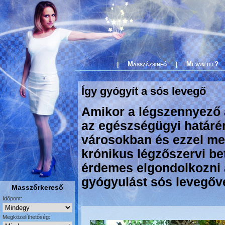
Masszázsinfó
Mi van itt?
|
|
Így gyógyít a sós levegő
Amikor a légszennyező
az egészségügyi határér
városokban és ezzel me
krónikus légzőszervi b
érdemes elgondolkozni 
gyógyulást sós levegőve
Masszőrkereső
Időpont:
Megközelíthetőség: