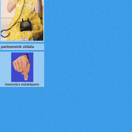
partnereink oldala
masszázs másképpen