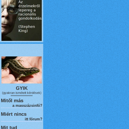
GYIK
(gyakran ismételt kérdések)
*******************
Mitől más
a masszázsinfó?
Miért nincs
itt fórum?
Mit tud