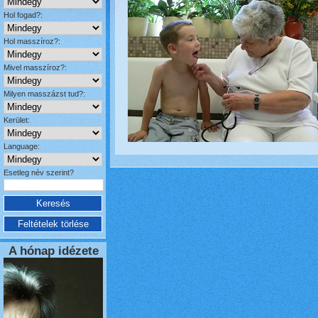
Hol fogad?:
Hol masszíroz?:
Mivel masszíroz?:
Milyen masszázst tud?:
Kerület:
Language:
Esetleg név szerint?
A hónap idézete