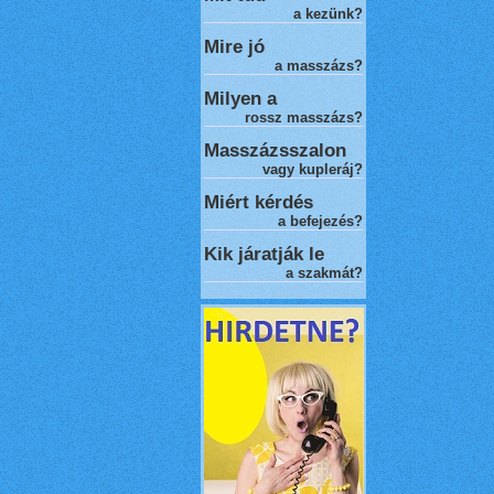
a kezünk?
Mire jó
a masszázs?
Milyen a
rossz masszázs
?
Masszázsszalon
vagy kupleráj?
Miért kérdés
a befejezés?
Kik járatják le
a szakmát?