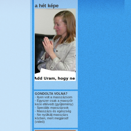
a hét képe
GONDOLTA VOLNA?
-
Ilyen volt a masszázsom
-
Egyszer csak a masszőr
keze eltévedt
(gyűjtemény)
-
Speciális masszázsok
-
Masszázs és egészség
-
Ne nyúlkálj masszázs
közben, mert megjárod!
(videó)