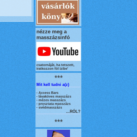
nézze meg a
masszázsinfó
csatornáját, ha tetszett,
iratkozzon föl izibe'
***
Mit kell tudni a(z)
-
Access Bars
- lávaköves masszázs
- mézes masszázs
- prosztata masszázs
- svédmasszázs
...RÓL?
***