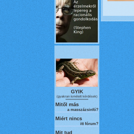
GYIK
(gyakran ismételt kérdések)
*******************
Mitől más
a masszázsinfó?
Miért nincs
itt fórum?
Mit tud