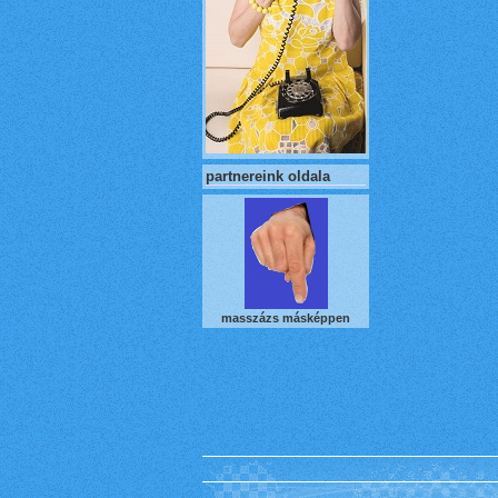
partnereink oldala
masszázs másképpen