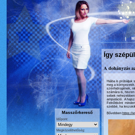
M
|
Így szépül
A dohányzás az 
Hiába is próbáljuk
meg a környezetét. 
szénhidrogének, ni
számára is, hiszen 
sebek nehezebben, 
amputáció. A hajsz
Felnőttként minden
szebbé, ha leszoki
Masszőrkereső
Bővebben:
https://
Időpont:
Megközelíthetőség: