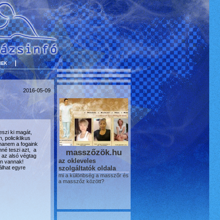
nek
|
2016-05-09
szi ki magát,
 policiklikus
 hanem a fogaink
nné teszi azt, a
masszőzök.hu
 az alsó végtag
az okleveles
an vannak!
álhat egyre
szolgáltatók oldala
mi a különbség a masszőr és
a masszőz között?