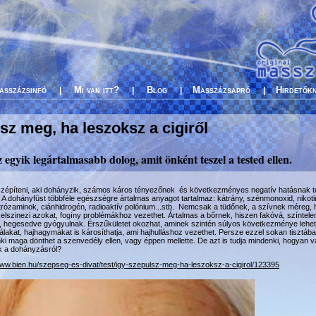
asszázsinfó
Mi van itt?
Blog
Masszázsapró
Hirdetők
|
|
|
|
sz meg, ha leszoksz a cigiről
egyik legártalmasabb dolog, amit önként teszel a tested ellen.
 szépíteni, aki dohányzik, számos káros tényezőnek és következményes negatív hatásnak te
A dohányfüst többféle egészségre ártalmas anyagot tartalmaz: kátrány, szénmonoxid, nikotin,
trózaminok, ciánhidrogén, radioaktív polónium...stb. Nemcsak a tüdőnek, a szívnek méreg,
elszinezi azokat, fogíny problémákhoz vezethet. Ártalmas a bőrnek, hiszen fakóvá, színtele
hegesedve gyógyulnak. Érszűkületet okozhat, aminek szintén súlyos következménye lehet
álakat, hajhagymákat is károsíthatja, ami hajhulláshoz vezethet. Persze ezzel sokan tisztáb
ki maga dönthet a szenvedély ellen, vagy éppen mellette. De azt is tudja mindenki, hogyan v
k a dohányzásról?
www.bien.hu/szepseg-es-divat/test/igy-szepulsz-meg-ha-leszoksz-a-cigirol/123395