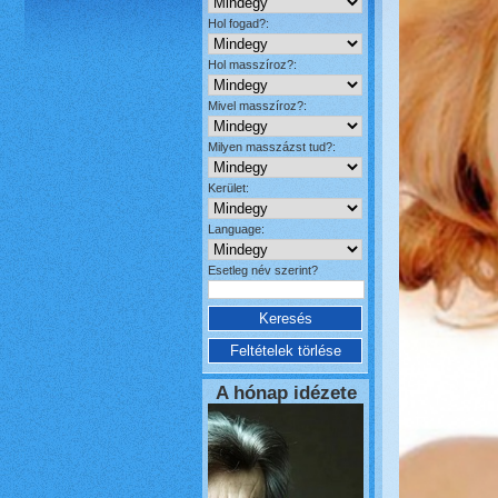
Hol fogad?:
Hol masszíroz?:
Mivel masszíroz?:
Milyen masszázst tud?:
Kerület:
Language:
Esetleg név szerint?
A hónap idézete