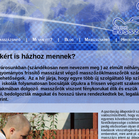
asszázsinfó
Mi van itt?
Blog
Masszázsapró
Hirdetők
|
|
|
|
rekért is házhoz mennek?
városunkban (szándékosan nem nevezem meg ) az elmúlt néhán
agyományos frissítő masszázst végző masszőzök/masszőrök szá
ehetőségek. Az a hír járja, hogy egyre több új szolgáltató lép szí
skolák folyamatosan bocsátják útjukra a frissen végzett szake
zakmában dolgozó masszőrök viszont fénykorukat élik és eszük
, bedolgozták magukat és hosszú távra rendezkedtek be, legalá
int.
A gazdaság állapotáról sz
valószínűsíthető, hogy e
egyenes következménye
fizetőképessége csökke
pedig elsősorban olyan d
kiadások visszafogására
embereket, mint amit pl. 
masszázs jelent az átla