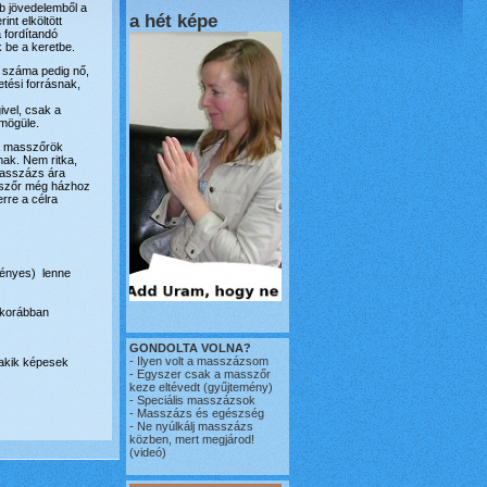
b jövedelemből a
a hét képe
int elköltött
fordítandó
 be a keretbe.
 száma pedig nő,
tési forrásnak,
ivel, csak a
 mögüle.
a masszőrök
ak. Nem ritka,
 masszázs ára
sszőr még házhoz
erre a célra
gényes) lenne
l korábban
GONDOLTA VOLNA?
-
Ilyen volt a masszázsom
, akik képesek
-
Egyszer csak a masszőr
keze eltévedt
(gyűjtemény)
-
Speciális masszázsok
-
Masszázs és egészség
-
Ne nyúlkálj masszázs
közben, mert megjárod!
(videó)