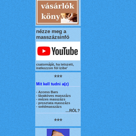
nézze meg a
masszázsinfó
csatornáját, ha tetszett,
iratkozzon föl izibe'
***
Mit kell tudni a(z)
-
Access Bars
- lávaköves masszázs
- mézes masszázs
- prosztata masszázs
- svédmasszázs
...RÓL?
***