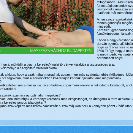
felfogásában. A keveseb
fontossági sorrendek szer
pénzekből a masszázsra 
kiadások már nem férnek
A masszázs szolgáltatók
többen gondolják megélhe
mint eddig.
Kereslet ugyan volna dög
fizetőképesség hiányzik
Ebben a nagyvárosban 
durván egymás alá kínáln
hogy az 1 órás frissítő
1500 Ft úgy, hogy a ma
is megy, pedig van saját 
berendezett helye !
urrá, működik a piac, a kereslet/kínálat törvénye kialakítja a tisztességes árat.
 véleménye a szolgáltató vállalkozóknak.
ják a kiutat, hogy a szakmában maradnak ugyan, mert más szakmát nehéz (költséges, idői
voli országokban, akár a sarkvidékhez közeli tájon kapnak ajánlatot, amit megfontolnak.
e?
vetkeztében mára már az un. olcsó kelet–európai munkaerővel is telítődött a kínálat ott, aho
rt karokkal.
masszőrök számára az optimális megoldás?
a piac, akik nem bírják a versenyt keresnek más elfoglaltságot, és átengedik a teret azoknak
 a kereslethiányos állapotokat ?
abb szakképzett masszőrök választják a szakmájukon belül a könnyebb pénzt kínáló utat?