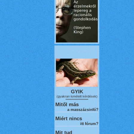
GYIK
(gyakran ismételt kérdések)
*******************
Mitől más
a masszázsinfó?
Miért nincs
itt fórum?
Mit tud