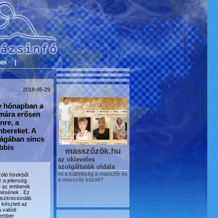
nek
|
2018-05-29
y hónapban a
mára erősen
nre, a
mbereket. A
 ágában sincs
bbis
masszőzök.hu
az okleveles
szolgáltatók oldala
mi a különbség a masszőr és
óló hírekből
a masszőz között?
z a jelenség
 az emberek
nésének . Ez
iszkrecionális
 készteti az
a valódi
gember