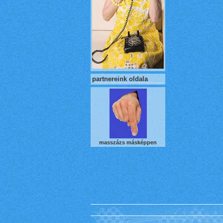
partnereink oldala
masszázs másképpen