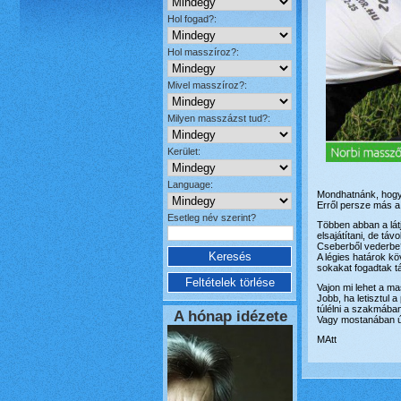
Hol fogad?:
Hol masszíroz?:
Mivel masszíroz?:
Milyen masszázst tud?:
Kerület:
Language:
Mondhatnánk, hogy h
Erről persze más a
Esetleg név szerint?
Többen abban a lát
elsajátítani, de tá
Cseberből vederb
A légies határok kö
sokakat fogadtak tá
Vajon mi lehet a 
Jobb, ha letisztul 
túlélni a szakmában
A hónap idézete
Vagy mostanában új
MAtt