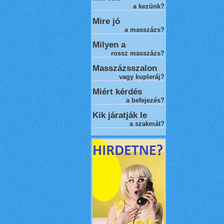
a kezünk?
Mire jó
a masszázs?
Milyen a
rossz masszázs
?
Masszázsszalon
vagy kupleráj?
Miért kérdés
a befejezés?
Kik járatják le
a szakmát?