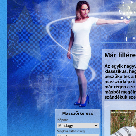
M
|
Már fillé
Az egyik nagy
klasszikus, h
beszűkültek a l
masszőrképző i
már régen a s
másból megélni
szándékuk szer
Masszőrkereső
Időpont:
Megközelíthetőség: