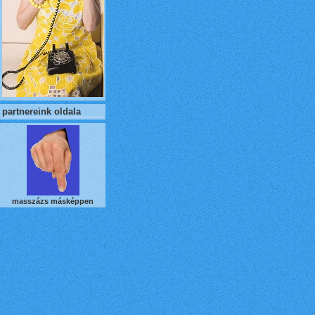
partnereink oldala
masszázs másképpen