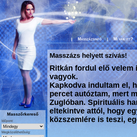
Masszázsinfó
Mi van itt?
|
|
Masszázs helyett szívás!
Ritkán fordul elő velem
vagyok.
Kapkodva indultam el, 
percet autóztam, mert 
Zuglóban. Spirituális h
eltekintve attól, hogy eg
Masszőrkereső
közszemlére is teszi, e
Időpont:
Megközelíthetőség: