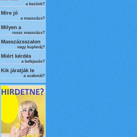
a kezünk?
Mire jó
a masszázs?
Milyen a
rossz masszázs
?
Masszázsszalon
vagy kupleráj?
Miért kérdés
a befejezés?
Kik járatják le
a szakmát?