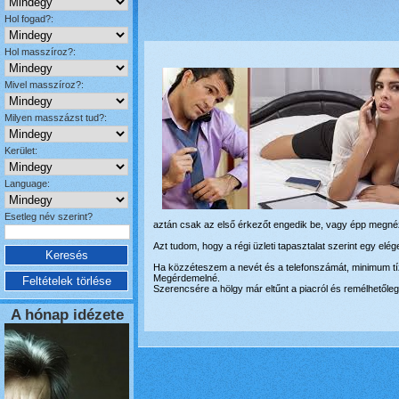
Hol fogad?:
Hol masszíroz?:
Mivel masszíroz?:
Milyen masszázst tud?:
Kerület:
Language:
Esetleg név szerint?
aztán csak az első érkezőt engedik be, vagy épp megnéze
Azt tudom, hogy a régi üzleti tapasztalat szerint egy elég
Ha közzéteszem a nevét és a telefonszámát, minimum tíz e
Megérdemelné.
Szerencsére a hölgy már eltűnt a piacról és remélhetől
A hónap idézete