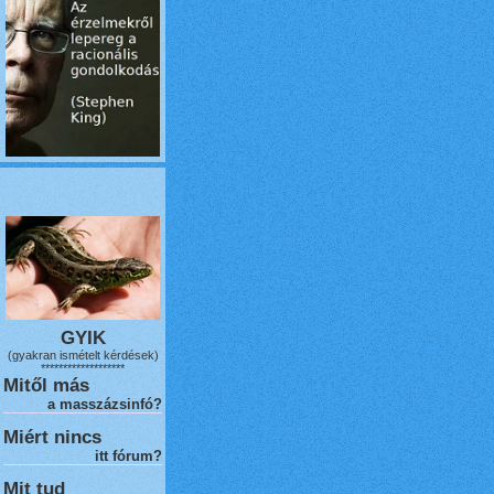
GYIK
(gyakran ismételt kérdések)
*******************
Mitől más
a masszázsinfó?
Miért nincs
itt fórum?
Mit tud