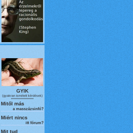
GYIK
(gyakran ismételt kérdések)
*******************
Mitől más
a masszázsinfó?
Miért nincs
itt fórum?
Mit tud