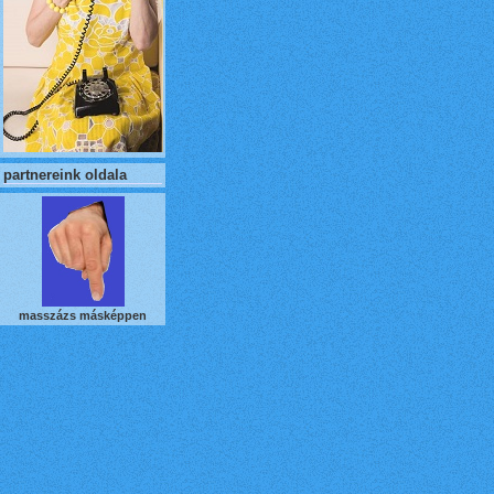
partnereink oldala
masszázs másképpen