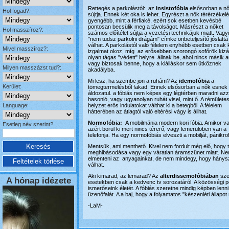
Rettegés a parkolástól:
az
insistofóbia
elsősorban a n
Hol fogad?:
sújtja. Ennek két oka is lehet. Egyrészt a nők térérzékel
gyengébb, mint a férfiaké, ezért sok esetben kevésbé
pontosan becsülik meg a távolságot. Másrészt a nőket
Hol masszíroz?:
számos előítélet sújtja a vezetési technikájuk miatt. Vagy
"nem tudsz parkolni drágám" címke önbeteljesítő jóslattá
válhat. A parkolástól való félelem enyhébb esetben csak 
Mivel masszíroz?:
izgalmat okoz, míg az erősebben szorongó sofőrök kizá
olyan tágas "védett" helyre állnak be, ahol nincs másik a
vagy biztosak benne, hogy a kiálláskor sem ütköznek
Milyen masszázst tud?:
akadályba.
Mi lesz, ha szembe jön a ruhám? Az
idemofóbia
a
Kerület:
tömegtermelésből fakad. Ennek elsősorban a nők esnek
áldozatul. a fóbiás nem képes egy légtérben maradni azza
hasonló, vagy ugyanolyan ruhát visel, mint ő. A rémülete
Language:
helyzet erős indulatokat válthat ki a betegből. A félelem
hátterében az átlagtól való eltérési vágy is állhat.
Normofóbia:
A mobilmánia modern kori fóbia. Amikor va
Esetleg név szerint?
azért borul ki mert nincs térerő, vagy lemerülöben van a
telefonja. Ha egy normofóbiás elveszti a mobilját, pánikr
Mentsük, ami menthető. Kivel nem fordult még elő, hogy tö
meghibásodása vagy egy váratlan áramszünet miatt. Nem a
elmenteni az anyagainkat, de nem mindegy, hogy hánys
válhat.
Aki kimarad, az lemarad? Az
alterdissemofóbiában
sze
A hónap idézete
esetekben csak a kedvenc tv sorozatáról. A közösségi por
ismerőseink életét. A fóbiás szeretne mindig képben lenn
üzenőfalát. A a baj, hogy a folyamatos "készenléti állapot 
-LaM-