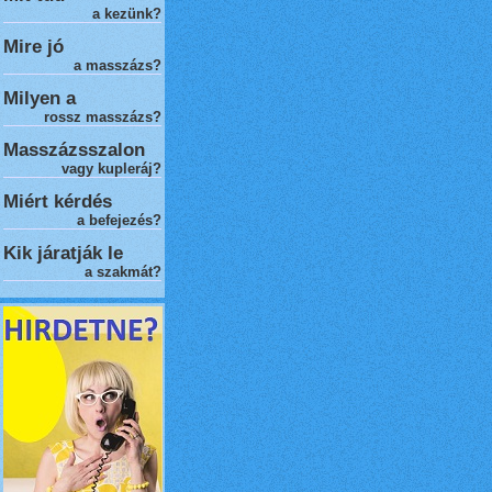
a kezünk?
Mire jó
a masszázs?
Milyen a
rossz masszázs
?
Masszázsszalon
vagy kupleráj?
Miért kérdés
a befejezés?
Kik járatják le
a szakmát?