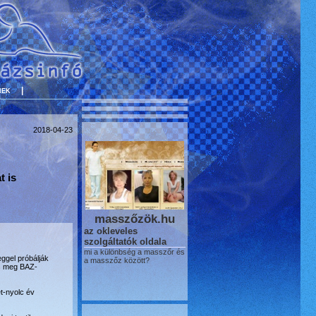
nek
|
2018-04-23
t is
masszőzök.hu
az okleveles
szolgáltatók oldala
mi a különbség a masszőr és
ggel próbálják
a masszőz között?
cs meg BAZ-
t-nyolc év