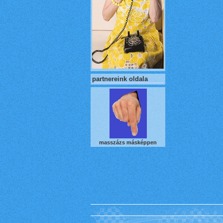
partnereink oldala
masszázs másképpen