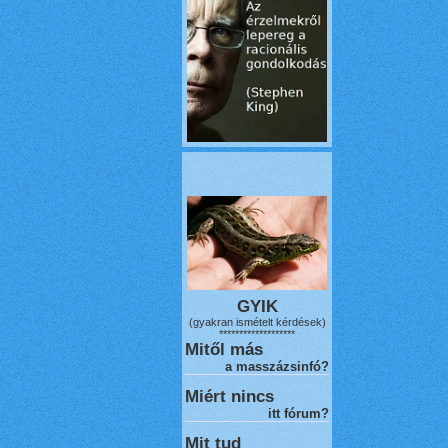
GYIK
(gyakran ismételt kérdések)
*******************
Mitől más
a masszázsinfó?
Miért nincs
itt fórum?
Mit tud