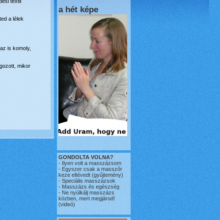
si textil
a hét képe
ed a lélek
az is komoly,
gozott, mikor
GONDOLTA VOLNA?
-
Ilyen volt a masszázsom
-
Egyszer csak a masszőr
keze eltévedt
(gyűjtemény)
-
Speciális masszázsok
-
Masszázs és egészség
-
Ne nyúlkálj masszázs
közben, mert megjárod!
(videó)