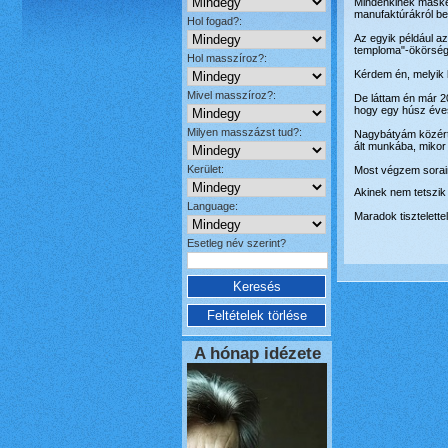
Mindenkinek máskép
manufaktúrákról be
Hol fogad?:
Az egyik például a
temploma"-ökörségr
Hol masszíroz?:
Kérdem én, melyik 
Mivel masszíroz?:
De láttam én már 2
hogy egy húsz éve
Milyen masszázst tud?:
Nagybátyám közértb
ált munkába, mikor
Kerület:
Most végzem sorai
Akinek nem tetszik
Language:
Maradok tisztelett
Esetleg név szerint?
A hónap idézete