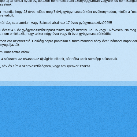
p fáj az elmúlt nyolc év, de azért nem Pakisztáni szőnyeggyárban vagyunk és nem Banglade
szélünk!
zt mondja, hogy 23 éves, előtte meg 7 évig gyógymasszőrként tevékenykedett, mielőtt a "test
e váltott.
kórház, szanatórium vagy Baleseti alkalmaz 17 éves gyógymasszőzt???!!!!
0 évest 4-5 év gyógymasszőri tapasztalattal magát hirdetni. Ja, 15 vagy 16 évesen. Na meg 
s nem emlékszik, hogy akkor négy évet vagy öt évet gyógymasszőrködött!
en volt üzletvezető. Haláláig napra pontosan el tudta mondani hány évet, hónapot napot dol
 nyugdíjazták.
m, kuncsaftra várok.
 a stílusom, az olvassa az újságirók cikkeit, bár néha azok sem épp stílusosak.
el, név és cím a szertkesztőségben, vagy ami ilyenkor szokás.