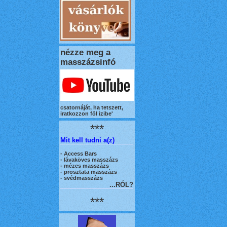
nézze meg a
masszázsinfó
csatornáját, ha tetszett,
iratkozzon föl izibe'
***
Mit kell tudni a(z)
-
Access Bars
- lávaköves masszázs
- mézes masszázs
- prosztata masszázs
- svédmasszázs
...RÓL?
***