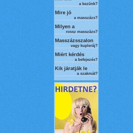
a kezünk?
Mire jó
a masszázs?
Milyen a
rossz masszázs
?
Masszázsszalon
vagy kupleráj?
Miért kérdés
a befejezés?
Kik járatják le
a szakmát?