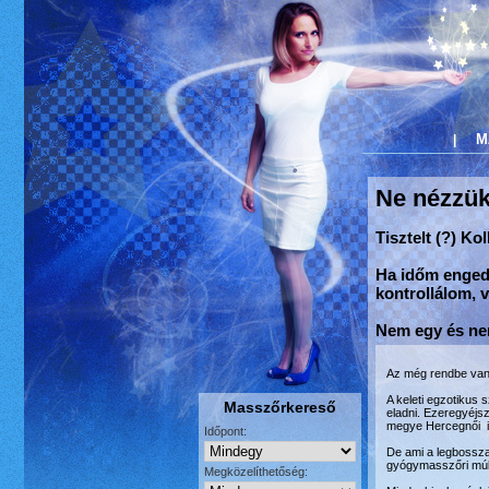
M
|
Ne nézzük
Tisztelt (?) Ko
Ha időm engedi
kontrollálom, vé
Nem egy és nem
Az még rendbe van 
A keleti egzotikus
Masszőrkereső
eladni. Ezeregyéjs
megye Hercegnői i
Időpont:
De ami a legbossz
gyógymasszőri múl
Megközelíthetőség: