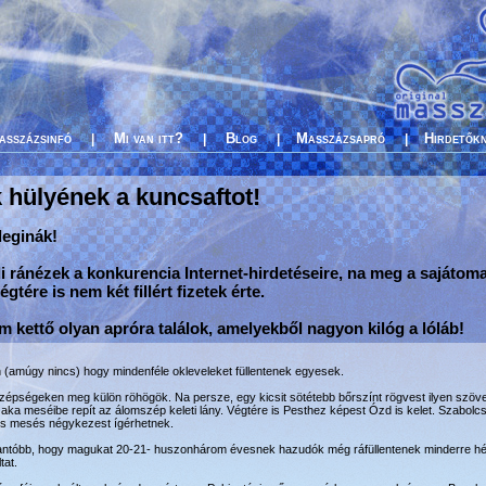
asszázsinfó
Mi van itt?
Blog
Masszázsapró
Hirdetők
|
|
|
|
 hülyének a kuncsaftot!
lleginák!
 ránézek a konkurencia Internet-hirdetéseire, na meg a sajátoma
gtére is nem két fillért fizetek érte.
 kettő olyan apróra találok, amelyekből nagyon kilóg a lóláb!
(amúgy nincs) hogy mindenféle okleveleket füllentenek egyesek.
 szépségeken meg külön röhögök. Na persze, egy kicsit sötétebb bőrszínt rögvest ilyen szöve
zaka meséibe repít az álomszép keleti lány. Végtére is Pesthez képest Ózd is kelet. Szabol
s mesés négykezest ígérhetnek.
antóbb, hogy magukat 20-21- huszonhárom évesnek hazudók még ráfüllentenek minderre hé
tat.