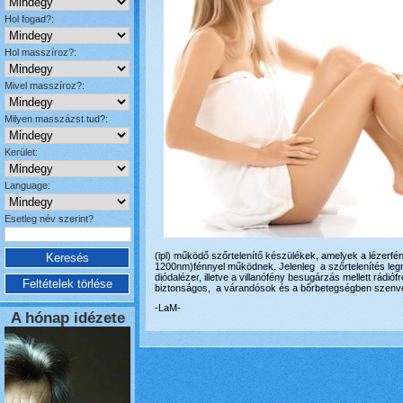
Hol fogad?:
Hol masszíroz?:
Mivel masszíroz?:
Milyen masszázst tud?:
Kerület:
Language:
Esetleg név szerint?
(ipl) működő szőrtelenítő készülékek, amelyek a lézerf
1200nm)fénnyel működnek. Jelenleg a szőrtelenítés leg
diódalézer, illetve a villanófény besugárzás mellett rádió
biztonságos, a várandósok és a bőrbetegségben szenved
-LaM-
A hónap idézete