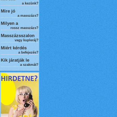
a kezünk?
Mire jó
a masszázs?
Milyen a
rossz masszázs
?
Masszázsszalon
vagy kupleráj?
Miért kérdés
a befejezés?
Kik járatják le
a szakmát?