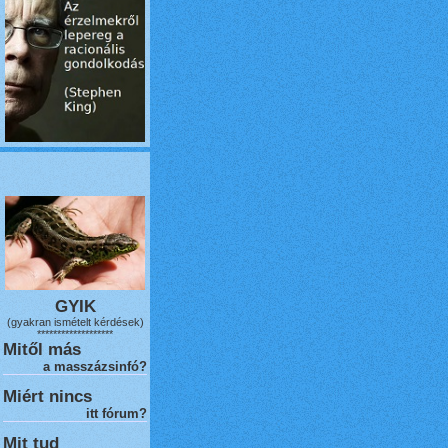
GYIK
(gyakran ismételt kérdések)
*******************
Mitől más
a masszázsinfó?
Miért nincs
itt fórum?
Mit tud