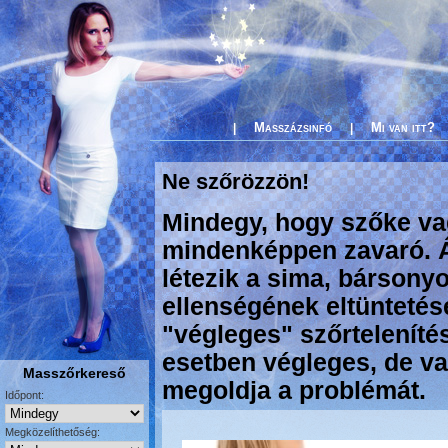
Masszázsinfó
Mi van itt?
|
|
Ne szőrözzön!
Mindegy, hogy szőke vag
mindenképpen zavaró.
létezik a sima, bárson
ellenségének eltüntetés
"végleges" szőrteleníté
esetben végleges, de v
Masszőrkereső
megoldja a problémát.
Időpont:
Megközelíthetőség: