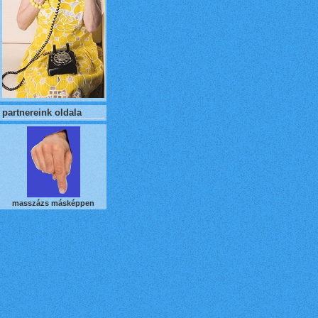
partnereink oldala
masszázs másképpen