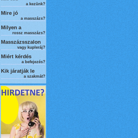
a kezünk?
Mire jó
a masszázs?
Milyen a
rossz masszázs
?
Masszázsszalon
vagy kupleráj?
Miért kérdés
a befejezés?
Kik járatják le
a szakmát?