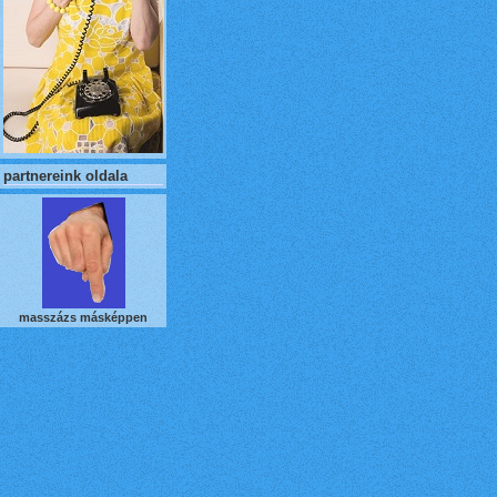
partnereink oldala
masszázs másképpen