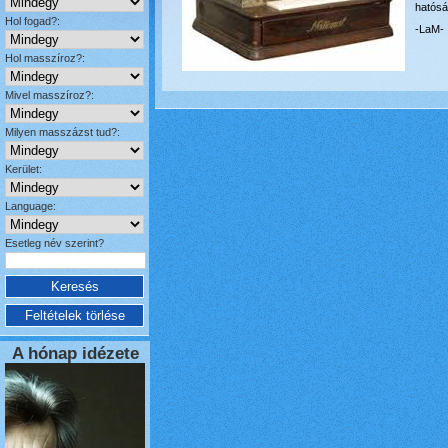
hatósá
Hol fogad?:
-LaM-
Hol masszíroz?:
Mivel masszíroz?:
Milyen masszázst tud?:
Kerület:
Language:
Esetleg név szerint?
A hónap idézete