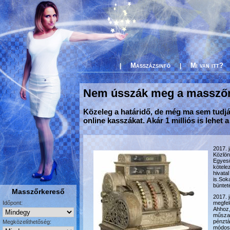
Masszázsinfó
Mi van itt?
|
|
Nem ússzák meg a massző
Közeleg a határidő, de még ma sem tudjá
online kasszákat. Akár 1 milliós is lehet
2017. 
Közlön
Egyesü
kötele
hivata
is.Sok
bünteté
Masszőrkereső
2017. 
Időpont:
megfel
Ahhoz,
műszak
pénztá
Megközelíthetőség:
módosí