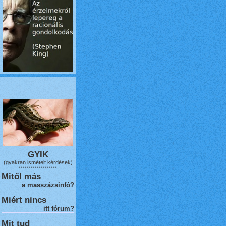
GYIK
(gyakran ismételt kérdések)
*******************
Mitől más
a masszázsinfó?
Miért nincs
itt fórum?
Mit tud