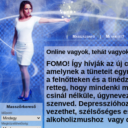
Masszázsinfó
Mi van itt?
|
|
Online vagyok, tehát vagyo
FOMO! Így hívják az új c
amelynek a tüneteit egy
a felnőtteken és a tinéd
retteg, hogy mindenki m
csinál nélküle, úgynev
szenved. Depresszióho
Masszőrkereső
vezethet, szélsőséges 
Időpont:
alkoholizmushoz vagy 
Megközelíthetőség: