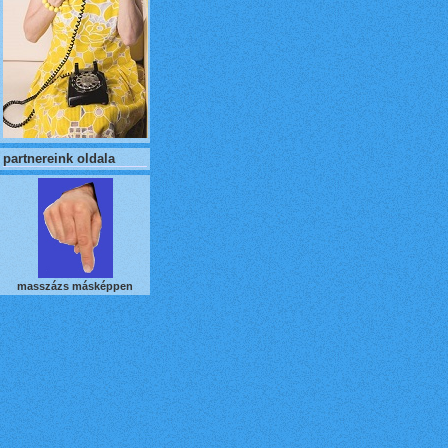
partnereink oldala
masszázs másképpen