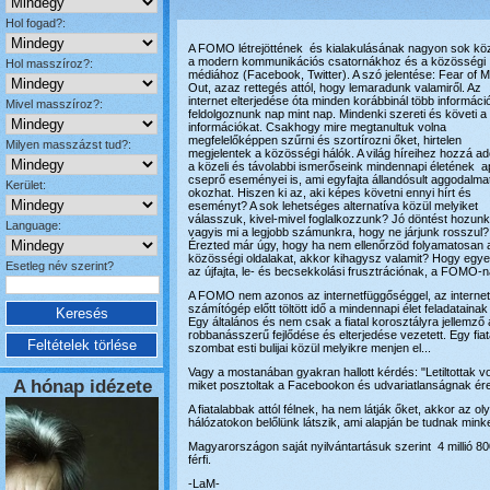
Hol fogad?:
A FOMO létrejöttének és kialakulásának nagyon sok kö
a modern kommunikációs csatornákhoz és a közösségi
Hol masszíroz?:
médiához (Facebook, Twitter). A szó jelentése: Fear of M
Out, azaz rettegés attól, hogy lemaradunk valamiről. Az
internet elterjedése óta minden korábbinál több információ
Mivel masszíroz?:
feldolgoznunk nap mint nap. Mindenki szereti és követi a 
információkat. Csakhogy mire megtanultuk volna
megfelelőképpen szűrni és szortírozni őket, hirtelen
Milyen masszázst tud?:
megjelentek a közösségi hálók. A világ híreihez hozzá a
a közeli és távolabbi ismerőseink mindennapi életének a
cseprő eseményei is, ami egyfajta állandósult aggodalma
Kerület:
okozhat. Hiszen ki az, aki képes követni ennyi hírt és
eseményt? A sok lehetséges alternatíva közül melyiket
válasszuk, kivel-mivel foglalkozzunk? Jó döntést hozunk
Language:
vagyis mi a legjobb számunkra, hogy ne járjunk rosszul
Érezted már úgy, hogy ha nem ellenőrzöd folyamatosan 
közösségi oldalakat, akkor kihagysz valamit? Hogy eg
Esetleg név szerint?
az újfajta, le- és becsekkolási frusztrációnak, a FOMO-na
A FOMO nem azonos az internetfüggőséggel, az internetf
számítógép előtt töltött idő a mindennapi élet feladata
Egy általános és nem csak a fiatal korosztályra jellemző
robbanásszerű fejlődése és elterjedése vezetett. Egy fiata
szombat esti bulijai közül melyikre menjen el...
Vagy a mostanában gyakran hallott kérdés: "Letiltotta
A hónap idézete
miket posztoltak a Facebookon és udvariatlanságnak ére
A fiatalabbak attól félnek, ha nem látják őket, akkor az ol
hálózatokon belőlünk látszik, ami alapján be tudnak mink
Magyarországon saját nyilvántartásuk szerint 4 millió 
férfi.
-LaM-