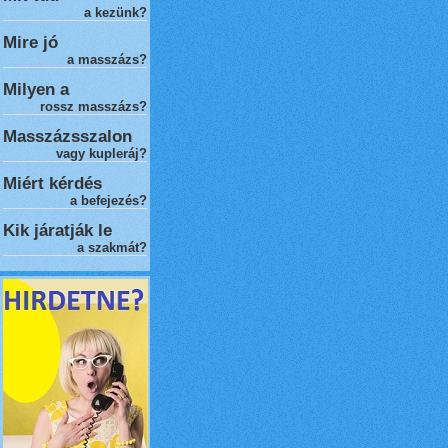
a kezünk?
Mire jó
a masszázs?
Milyen a
rossz masszázs
?
Masszázsszalon
vagy kupleráj?
Miért kérdés
a befejezés?
Kik járatják le
a szakmát?