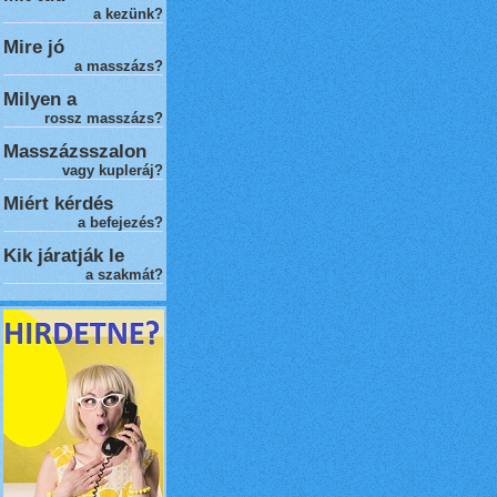
a kezünk?
Mire jó
a masszázs?
Milyen a
rossz masszázs
?
Masszázsszalon
vagy kupleráj?
Miért kérdés
a befejezés?
Kik járatják le
a szakmát?