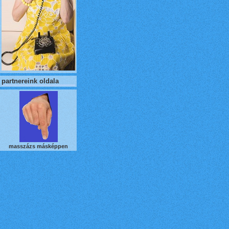
partnereink oldala
masszázs másképpen