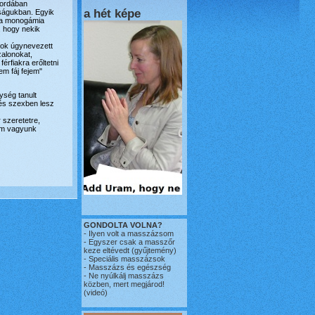
 kordában
a hét képe
aságukban. Egyik
n a monogámia
, hogy nekik
Sok úgynevezett
zalonokat,
érfiakra erőltetni
em fáj fejem"
ység tanult
 és szexben lesz
 szeretetre,
Nem vagyunk
GONDOLTA VOLNA?
-
Ilyen volt a masszázsom
-
Egyszer csak a masszőr
keze eltévedt
(gyűjtemény)
-
Speciális masszázsok
-
Masszázs és egészség
-
Ne nyúlkálj masszázs
közben, mert megjárod!
(videó)