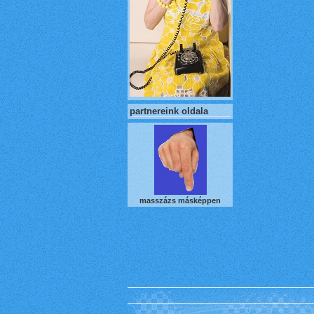
partnereink oldala
masszázs másképpen