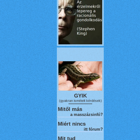
GYIK
(gyakran ismételt kérdések)
*******************
Mitől más
a masszázsinfó?
Miért nincs
itt fórum?
Mit tud