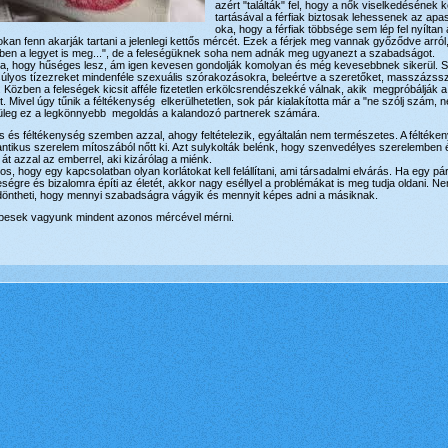
azért "találták" fel, hogy a nők viselkedésének
tartásával a férfiak biztosak lehessenek az ap
oka, hogy a férfiak többsége sem lép fel nyílta
okan fenn akarják tartani a jelenlegi kettős mércét. Ezek a férjek meg vannak győződve arról
ben a legyet is meg...", de a feleségüknek soha nem adnák meg ugyanezt a szabadságot.
llalja, hogy hűséges lesz, ám igen kevesen gondolják komolyan és még kevesebbnek sikerül. 
súlyos tízezreket mindenféle szexuális szórakozásokra, beleértve a szeretőket, masszázss
.. Közben a feleségek kicsit afféle fizetetlen erkölcsrendészekké válnak, akik megpróbálják a f
. Mivel úgy tűnik a féltékenység elkerülhetetlen, sok pár kialakította már a "ne szólj szám, n
zínüleg ez a legkönnyebb megoldás a kalandozó partnerek számára.
ás és féltékenység szemben azzal, ahogy feltételezik, egyáltalán nem természetes. A féltéken
antikus szerelem mítoszából nőtt ki. Azt sulykolták belénk, hogy szenvedélyes szerelemben
át azzal az emberrel, aki kizárólag a miénk.
os, hogy egy kapcsolatban olyan korlátokat kell felállítani, ami társadalmi elvárás. Ha egy pár
ségre és bizalomra építi az életét, akkor nagy eséllyel a problémákat is meg tudja oldani. 
ldöntheti, hogy mennyi szabadságra vágyik és mennyit képes adni a másiknak.
pesek vagyunk mindent azonos mércével mérni.