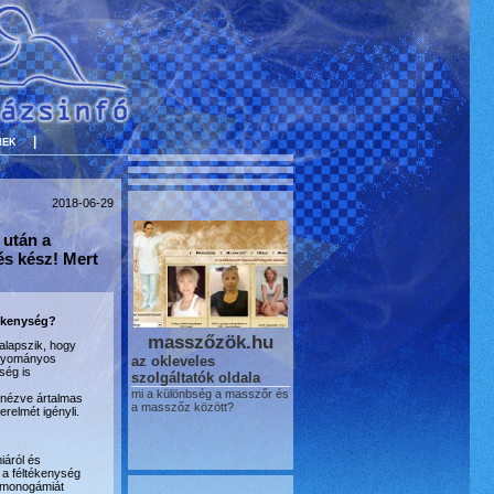
nek
|
2018-06-29
 után a
és kész! Mert
tékenység?
masszőzök.hu
alapszik, hogy
hagyományos
az okleveles
ség is
szolgáltatók oldala
mi a különbség a masszőr és
 nézve ártalmas
a masszőz között?
erelmét igényli.
áról és
 a féltékenység
a monogámiát