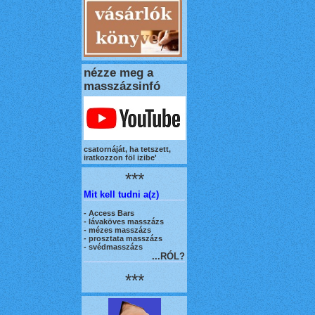
nézze meg a
masszázsinfó
csatornáját, ha tetszett,
iratkozzon föl izibe'
***
Mit kell tudni a(z)
-
Access Bars
- lávaköves masszázs
- mézes masszázs
- prosztata masszázs
- svédmasszázs
...RÓL?
***