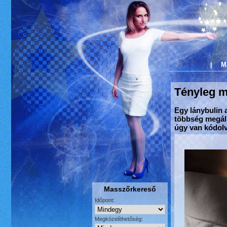
M
|
Tényleg m
Egy lánybulin 
többség megáll
úgy van kódolv
Masszőrkereső
Időpont:
Megközelíthetőség: