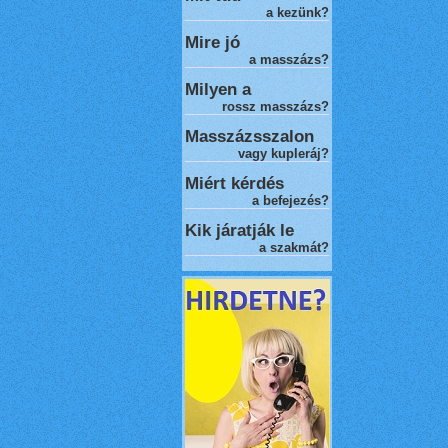
a kezünk?
Mire jó
a masszázs?
Milyen a
rossz masszázs
?
Masszázsszalon
vagy kupleráj?
Miért kérdés
a befejezés?
Kik járatják le
a szakmát?