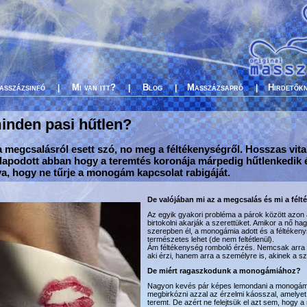
asszázsinfó
Mi van itt?
Blog
Masszázsapró
Hirdetők
|
|
|
|
inden pasi hűtlen?
a megcsalásról esett szó, no meg a féltékenységről. Hosszas vita
apodott abban hogy a teremtés koronája márpedig hűtlenkedik 
a, hogy ne tűrje a monogám kapcsolat rabigáját.
De valójában mi az a megcsalás és mi a fél
Az egyik gyakori probléma a párok között azon 
birtokolni akarják a szerettüket. Amikor a nő 
szerepben él, a monogámia adott és a féltékeny
természetes lehet (de nem feltétlenül).
Ám féltékenység romboló érzés. Nemcsak arra
aki érzi, hanem arra a személyre is, akinek a sz
De miért ragaszkodunk a monogámiához?
Nagyon kevés pár képes lemondani a monogámi
megbirkózni azzal az érzelmi káosszal, amelyet
teremt. De azért ne felejtsük el azt sem, hogy 