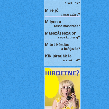
a kezünk?
Mire jó
a masszázs?
Milyen a
rossz masszázs
?
Masszázsszalon
vagy kupleráj?
Miért kérdés
a befejezés?
Kik járatják le
a szakmát?