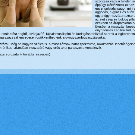
szorítása vagy a hirtelen
éppúgy előidézhetik ezt az
egyensúlytalanságot, mint 
aggódás, a gyász és a fél
ugyanúgy hozzátartoznak a
az élet szép és boldog pill
ezekben az állapotokban ha
jólesően a masszás, képes
enyhíteni és segíteni tud, h
 emésztést segítő, alvásjavító, fájdalomcsillapító és keringésstabilizáló szerek a legkereset
 masszázzsal lényegesen csökkenthetnénk a gyógyszerfogyasztásunkat.
tárai:
Még ha nagyon széles is a masszázsok hatásspektruma, alkalmazási lehetőségeine
krónikus, állandóan visszatérő vagy erős akut panaszolra vonatkozik.
zs sorozatunk további részeiben)