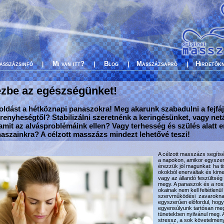
asszázsinfó
Mi van itt?
Blog
Masszázsapró
Hirdetők
|
|
|
|
zbe az egészségünket!
oldást a hétköznapi panaszokra! Meg akarunk szabadulni a fejfáj
lrenyheségtől? Stabilizálni szeretnénk a keringésünket, vagy net
amit az alvásproblémáink ellen? Vagy terhesség és szülés alatt 
aszainkra? A célzott masszázs mindezt lehetővé teszi!
A célzott masszázs segíts
a napokon, amikor egysze
érezzük jól magunkat: ha ti
okokból enerváltak és kime
vagy az állandó feszültség
megy. A panaszok és a ros
okainak nem kell feltétlenül
szervműködési zavaroknak
egyszerűen előfordul, hogy a
egyensúlyunk tartósan meg
tünetekben nyilvánul meg. 
stressz, a sok követelmény