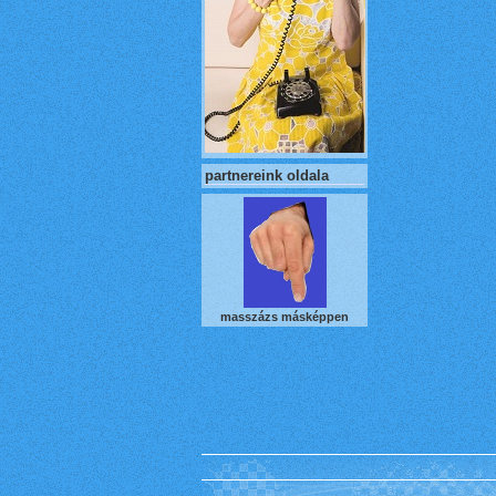
partnereink oldala
masszázs másképpen