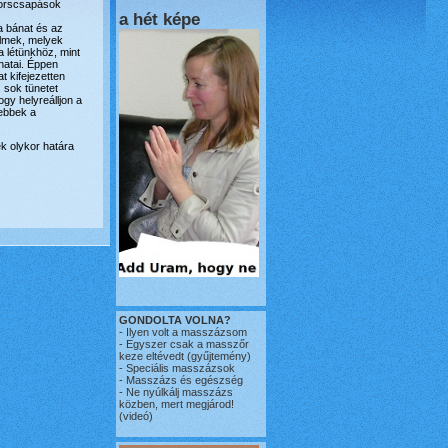
 sorscsapások
a hét képe
a bánat és az
elmek, melyek
 létünkhöz, mint
anatai. Éppen
t kifejezetten
 sok tünetet
ogy helyreálljon a
tebbek a
k olykor határa
GONDOLTA VOLNA?
-
Ilyen volt a masszázsom
-
Egyszer csak a masszőr
keze eltévedt
(gyűjtemény)
-
Speciális masszázsok
-
Masszázs és egészség
-
Ne nyúlkálj masszázs
közben, mert megjárod!
(videó)