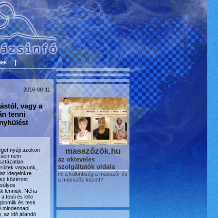
nek
|
2016-08-11
ástól, vagy a
án tenni
enyhülést
masszőzök.hu
éget nyújt azokon
rűen nem
az okleveles
sztázatlan
szolgáltatók oldala
rültek vagyunk,
 az idegeinkre
mi a különbség a masszőr és
sz közérzet
a masszőz között?
 súlyos
 lenniük. Néha
 testi és lelki
bomlik és testi
A mindennapi
, az idő állandó