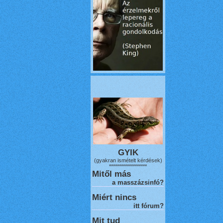
GYIK
(gyakran ismételt kérdések)
*******************
Mitől más
a masszázsinfó?
Miért nincs
itt fórum?
Mit tud