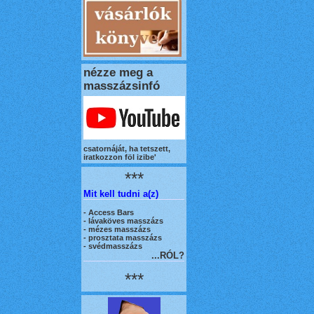
nézze meg a
masszázsinfó
csatornáját, ha tetszett,
iratkozzon föl izibe'
***
Mit kell tudni a(z)
-
Access Bars
- lávaköves masszázs
- mézes masszázs
- prosztata masszázs
- svédmasszázs
...RÓL?
***