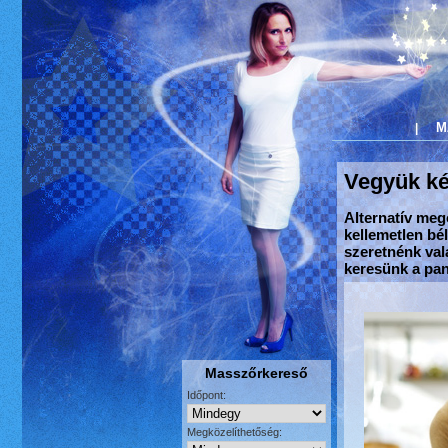
M
|
Vegyük ké
Alternatív meg
kellemetlen bé
szeretnénk val
keresünk a pan
Masszőrkereső
Időpont:
Megközelíthetőség: