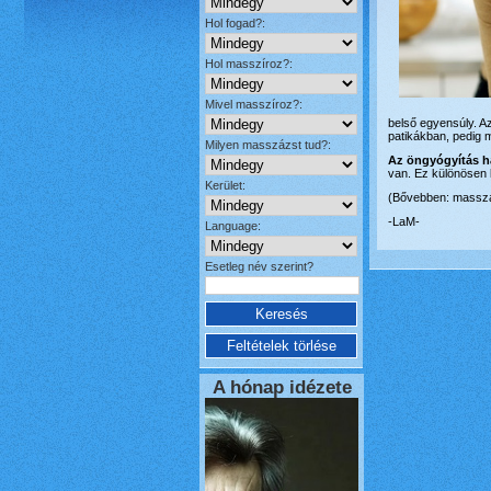
Hol fogad?:
Hol masszíroz?:
Mivel masszíroz?:
belső egyensúly. Az
patikákban, pedig
Milyen masszázst tud?:
Az öngyógyítás ha
van. Ez különösen 
Kerület:
(Bővebben: masszá
-LaM-
Language:
Esetleg név szerint?
A hónap idézete