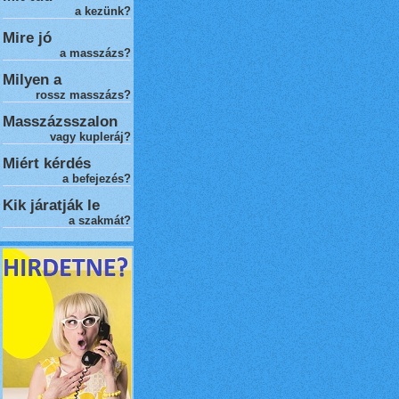
a kezünk?
Mire jó
a masszázs?
Milyen a
rossz masszázs
?
Masszázsszalon
vagy kupleráj?
Miért kérdés
a befejezés?
Kik járatják le
a szakmát?