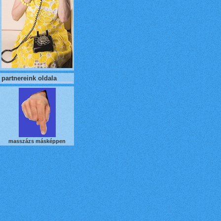
partnereink oldala
masszázs másképpen