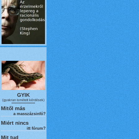
GYIK
(gyakran ismételt kérdések)
*******************
Mitől más
a masszázsinfó?
Miért nincs
itt fórum?
Mit tud