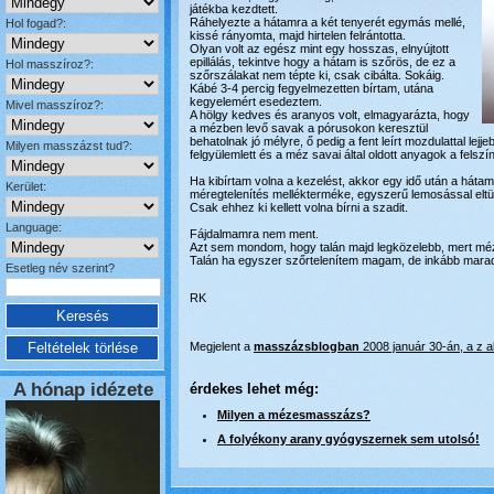
játékba kezdtett.
Ráhelyezte a hátamra a két tenyerét egymás mellé,
Hol fogad?:
kissé rányomta, majd hirtelen felrántotta.
Olyan volt az egész mint egy hosszas, elnyújtott
epillálás, tekintve hogy a hátam is szőrös, de ez a
Hol masszíroz?:
szőrszálakat nem tépte ki, csak cibálta. Sokáig.
Kábé 3-4 percig fegyelmezetten bírtam, utána
kegyelemért esedeztem.
Mivel masszíroz?:
A hölgy kedves és aranyos volt, elmagyarázta, hogy
a mézben levő savak a pórusokon keresztül
behatolnak jó mélyre, ő pedig a fent leírt mozdulattal lejj
Milyen masszázst tud?:
felgyülemlett és a méz savai által oldott anyagok a felszí
Ha kibírtam volna a kezelést, akkor egy idő után a hátam
Kerület:
méregtelenítés mellékterméke, egyszerű lemosással eltü
Csak ehhez ki kellett volna bírni a szadit.
Language:
Fájdalmamra nem ment.
Azt sem mondom, hogy talán majd legközelebb, mert m
Talán ha egyszer szőrtelenítem magam, de inkább marad
Esetleg név szerint?
RK
Megjelent a
masszázsblogban
2008 január 30-án, a z 
A hónap idézete
érdekes lehet még:
Milyen a mézesmasszázs?
A folyékony arany gyógyszernek sem utolsó!