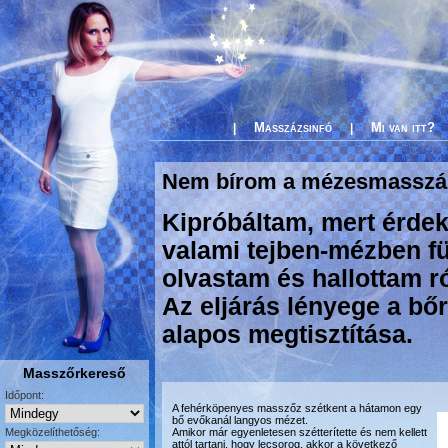
Masszázsinfó
Mi van itt?
|
|
Nem bírom a mézesmasszá
Kipróbáltam, mert érde
valami tejben-mézben fü
olvastam és hallottam ró
Az eljárás lényege a bőr
alapos megtisztítása.
Masszőrkereső
Időpont:
A fehérköpenyes masszőz szétkent a hátamon egy
bő evőkanál langyos mézet.
Megközelíthetőség:
Amikor már egyenletesen szétterítette és nem kellett
attól tartani, hogy lecsorog, akkor a következő